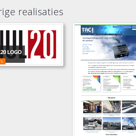
ige realisaties
20 LOGO
's