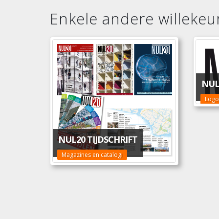
Enkele andere willekeur
NUL
Logo
NUL20 TIJDSCHRIFT
Magazines en catalogi