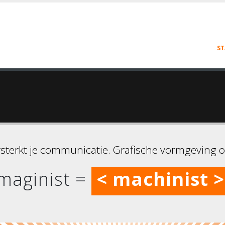
ST
< imago >
rsterkt je communicatie. Grafische vormgeving 
< magie >
maginist =
< machinist >
< imago >