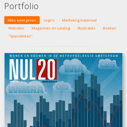
Portfolio
Alles weergeven
Logo's
Marketing materiaal
Websites
Magazines en catalogi
Illustraties
Boeken
"Specialekes"