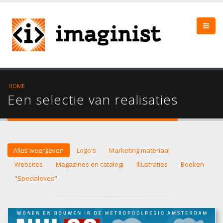
HOME
Een selectie van realisaties
Alles weergeven
Logo's
Marketing materiaal
Websites
Magazines en catalogi
Illustraties
Boeken
"Specialekes"