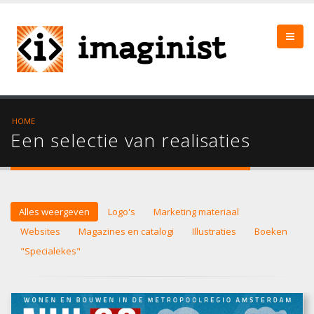
HOME
Een selectie van realisaties
Alles weergeven
Logo's
Marketing materiaal
Websites
Magazines en catalogi
Illustraties
Boeken
"Specialekes"