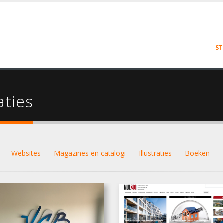
ST
aties
Websites
Magazines en catalogi
Illustraties
Boeken