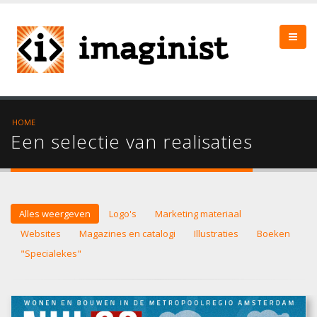
HOME
Een selectie van realisaties
Alles weergeven
Logo's
Marketing materiaal
Websites
Magazines en catalogi
Illustraties
Boeken
"Specialekes"