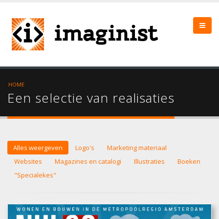
HOME
Een selectie van realisaties
Alles weergeven
Logo's
Marketing materiaal
Websites
Magazines en catalogi
Illustraties
Boeken
"Specialekes"