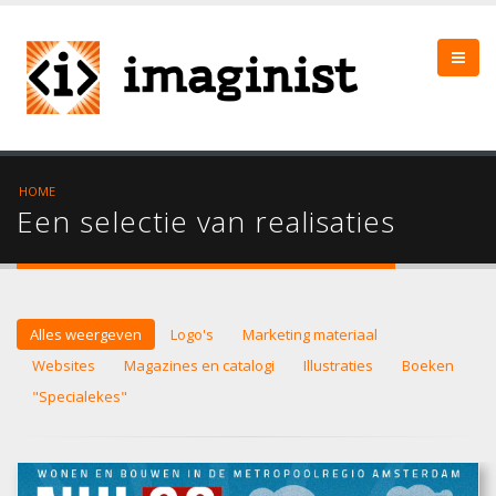
HOME
Een selectie van realisaties
Alles weergeven
Logo's
Marketing materiaal
Websites
Magazines en catalogi
Illustraties
Boeken
"Specialekes"