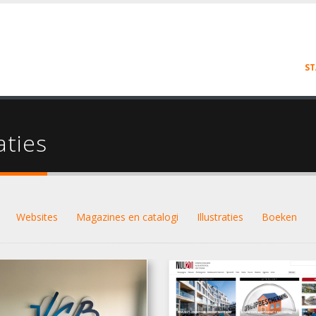
ST
aties
Websites
Magazines en catalogi
Illustraties
Boeken