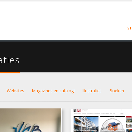
ST
aties
Websites
Magazines en catalogi
Illustraties
Boeken