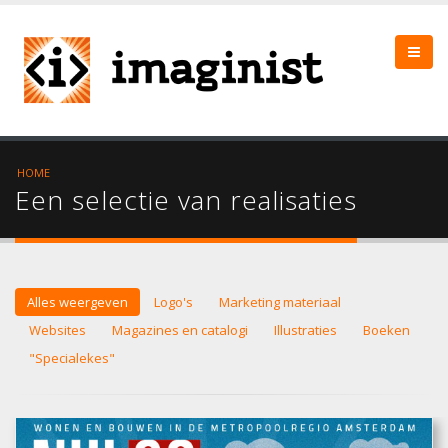
HOME
Een selectie van realisaties
Alles weergeven
Logo's
Marketing materiaal
Websites
Magazines en catalogi
Illustraties
Boeken
"Specialekes"