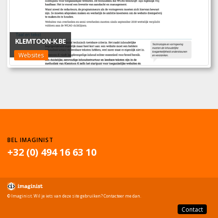
KLEMTOON-K.BE
Websites
BEL IMAGINIST
+32 (0) 494 16 63 10
© Imaginist. Wil je iets van deze site gebruiken? Contacteer me dan.
Contact