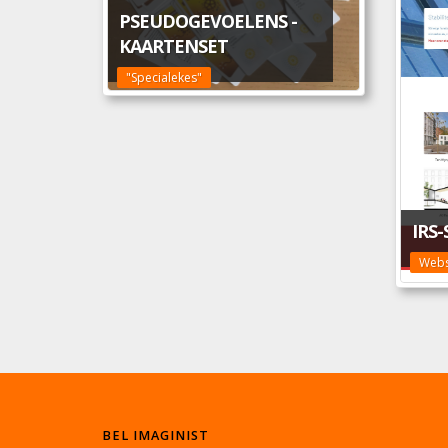
PSEUDOGEVOELENS -
KAARTENSET
"Specialekes"
IRS
Webs
BEL IMAGINIST