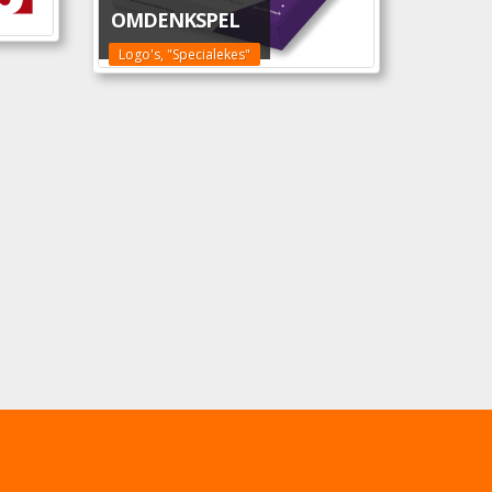
OMDENKSPEL
Logo's, "Specialekes"