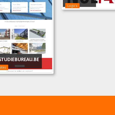
Logo's
-STUDIEBUREAU.BE
ites