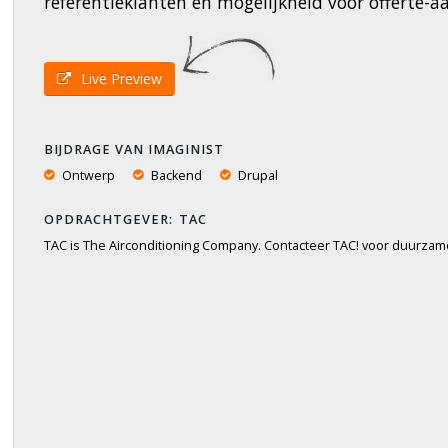
referentieklanten en mogelijkheid voor offerte-aan
Live Preview
BIJDRAGE VAN IMAGINIST
Ontwerp
Backend
Drupal
TAC
TAC is The Airconditioning Company. Contacteer TAC! voor duurzame, 